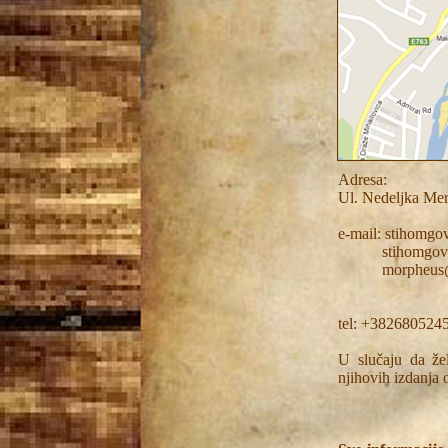
Adresa:
Ul. Nedeljka Mer
e-mail: stihomg
stihomgovor
morpheus@st
tel: +382680524
U slučaju da žel
njihovih izdanja 